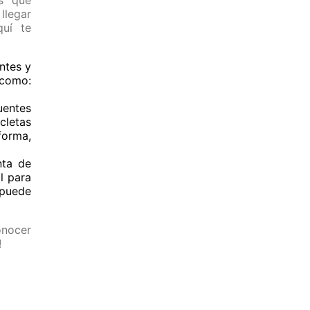
os que
llegar
quí te
ntes y
 como:
uentes
cletas
forma,
nta de
l para
 puede
onocer
!