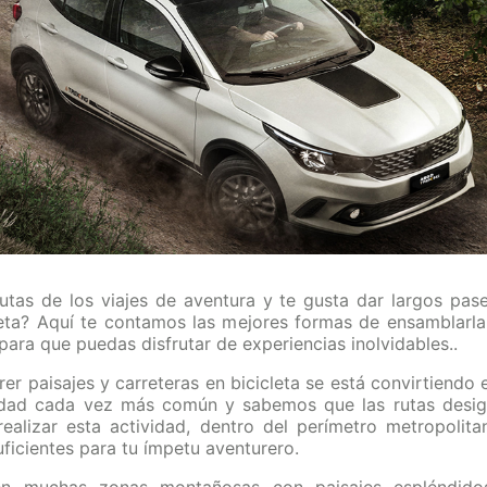
rutas de los viajes de aventura y te gusta dar largos pas
leta? Aquí te contamos las mejores formas de ensamblarla
 para que puedas disfrutar de experiencias inolvidables..
rer paisajes y carreteras en bicicleta se está convirtiendo 
idad cada vez más común y sabemos que las rutas desi
realizar esta actividad, dentro del perímetro metropolita
uficientes para tu ímpetu aventurero.