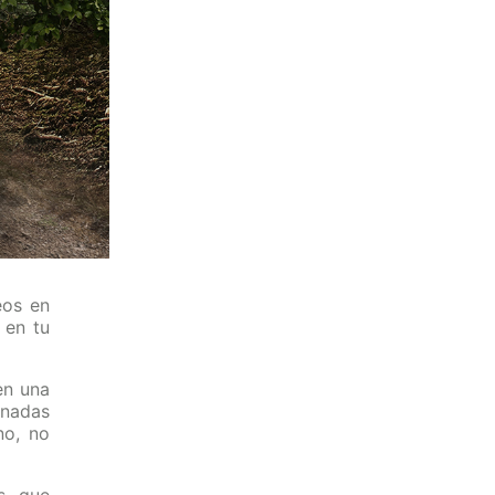
eos en
 en tu
en una
gnadas
no, no