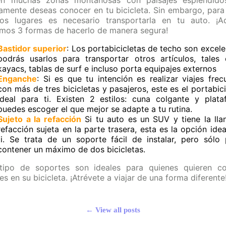
en muchas zonas montañosas con paisajes espléndid
amente deseas conocer en tu bicicleta. Sin embargo, para 
os lugares es necesario transportarla en tu auto. ¡A
mos 3 formas de hacerlo de manera segura!
Bastidor superior
: Los portabicicletas de techo son excele
podrás usarlos para transportar otros artículos, tales
kayacs, tablas de surf e incluso porta equipajes externos
Enganche
: Si es que tu intención es realizar viajes frec
con más de tres bicicletas y pasajeros, este es el portabici
ideal para ti. Existen 2 estilos: cuna colgante y plata
puedes escoger el que mejor se adapte a tu rutina.
Sujeto a la refacción
Si tu auto es un SUV y tiene la lla
refacción sujeta en la parte trasera, esta es la opción idea
ti. Se trata de un soporte fácil de instalar, pero sólo
contener un máximo de dos bicicletas.
tipo de soportes son ideales para quienes quieren c
es en su bicicleta. ¡Atrévete a viajar de una forma diferente
← View all posts