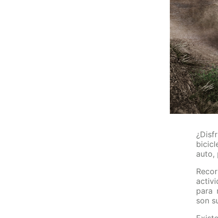
¿Disf
bicic
auto,
Recor
activ
para 
son s