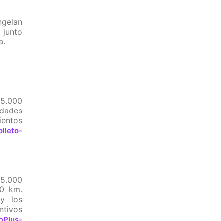
ngelan
o junto
a.
 5.000
dades
ientos
olleto-
 5.000
00 km.
y los
ntivos
oPlus-