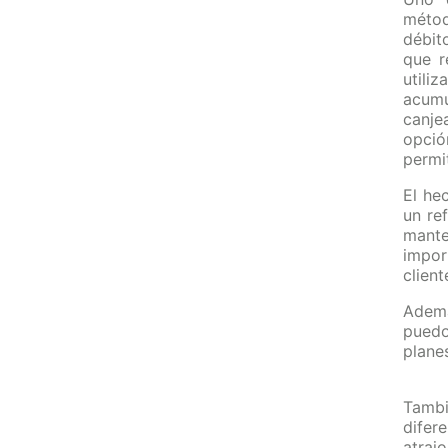
métod
débit
que r
utili
acumu
canje
opció
permit
El he
un re
mante
impor
client
Ademá
puedo
plane
Tamb
difer
atraj