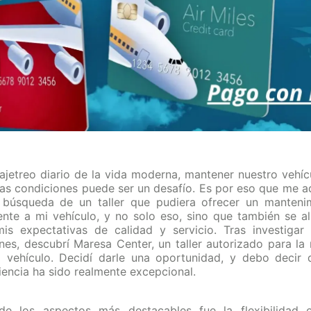
 ajetreo diario de la vida moderna, mantener nuestro vehíc
as condiciones puede ser un desafío. Es por eso que me a
 búsqueda de un taller que pudiera ofrecer un manteni
ente a mi vehículo, y no solo eso, sino que también se al
is expectativas de calidad y servicio. Tras investigar 
nes, descubrí Maresa Center, un taller autorizado para la
 vehículo. Decidí darle una oportunidad, y debo decir 
iencia ha sido realmente excepcional.
e los aspectos más destacables fue la flexibilidad 