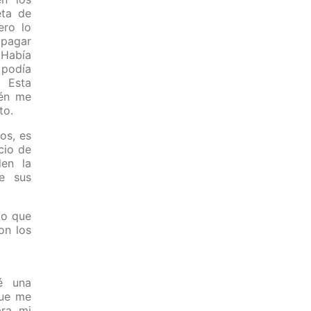
eta de
ero lo
 pagar
 Había
 podía
. Esta
ién me
to.
os, es
cio de
den la
de sus
io que
on los
é una
que me
ara mi