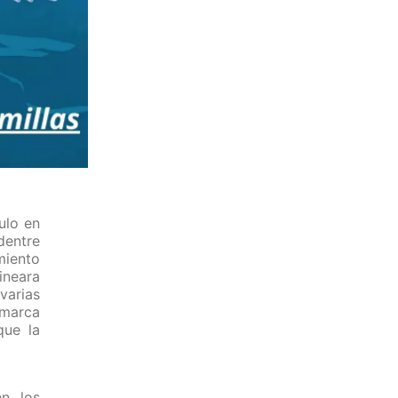
ulo en
dentre
miento
ineara
varias
 marca
que la
en los