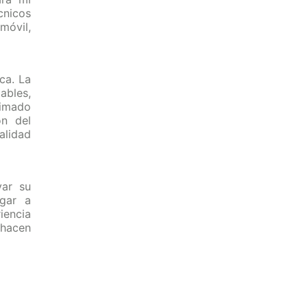
nicos
óvil,
ca. La
ables,
timado
ón del
alidad
var su
ugar a
encia
o hacen