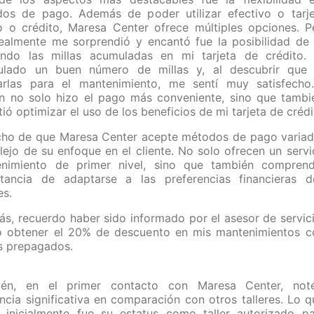
os de pago. Además de poder utilizar efectivo o tarj
o o crédito, Maresa Center ofrece múltiples opciones. P
ealmente me sorprendió y encantó fue la posibilidad de
zando las millas acumuladas en mi tarjeta de crédito.
lado un buen número de millas y, al descubrir que
arlas para el mantenimiento, me sentí muy satisfecho
n no solo hizo el pago más conveniente, sino que tamb
ió optimizar el uso de los beneficios de mi tarjeta de crédi
cho de que Maresa Center acepte métodos de pago variad
flejo de su enfoque en el cliente. No solo ofrecen un servi
nimiento de primer nivel, sino que también compren
tancia de adaptarse a las preferencias financieras 
es.
s, recuerdo haber sido informado por el asesor de servic
 obtener el 20% de descuento en mis mantenimientos c
s prepagados.
ién, en el primer contacto con Maresa Center, not
encia significativa en comparación con otros talleres. Lo 
o inicialmente fue su estatus como taller autorizado p