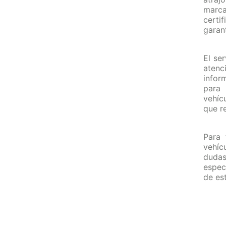
marc
cert
garan
El se
atenc
infor
para 
vehíc
que r
Para 
vehíc
dud
especi
de est