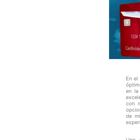
En el
óptim
en la
excel
con m
opcio
de mi
exper
Uno d