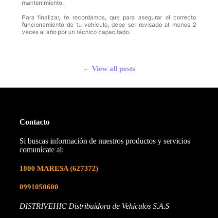
mantenimiento.
Para finalizar, te recordamos, que para asegurar el correcto
funcionamiento de tu vehículo, debe ser revisado al menos 2
veces al año por un técnico capacitado.
← View all posts
Contacto
Si buscas información de nuestros productos y servicios
comunícate al:
1800 MARESA
(627372)
0991050600
DISTRIVEHIC Distribuidora de Vehículos S.A.S