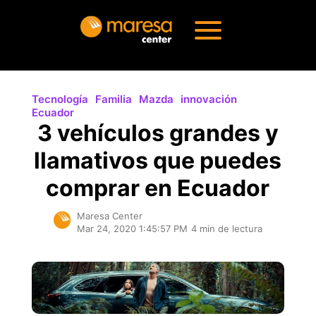
Tecnología
Familia
Mazda
innovación
Ecuador
3 vehículos grandes y
llamativos que puedes
comprar en Ecuador
Maresa Center
Mar 24, 2020 1:45:57 PM
4 min de lectura