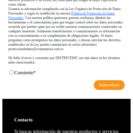
nuestros productos y servicios, así como para que tengas la mejor experiencia
como cliente.
Usamos tu información cumpliendo con la Ley Orgánica de Protección de Datos
Personales y según lo establecido en nuestra
Política de Protección de Datos
Personales
. Con nuestra política queremos generar confianza, dándote las
herramientas y el conocimiento para que tengas control sobre tus datos personales,
recuerda que puedes optar por no recibir nuestras comunicaciones comerciales en
cualquier momento. Solamente transferiremos o comunicaremos su información
con su consentimiento o en cumplimiento de obligaciones legales. Si tienes
preguntas como protegemos tus datos personales, o deseas ejercitar tus derechos
establecidos en la Ley puedes comunicarte al correo electrónico:
protecciondedatos@corpmaresa.com.ec.
He leído el aviso y consiento que DISTRIVEHIC use mis datos en los términos
antes mencionados.
Consiento
*
Contacto
Si buscas información de nuestros productos y servicios