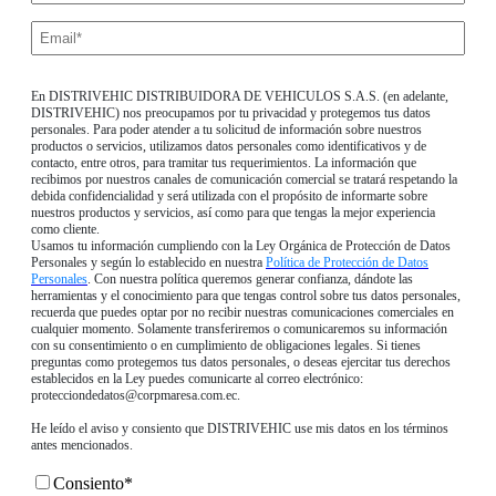
En DISTRIVEHIC DISTRIBUIDORA DE VEHICULOS S.A.S. (en adelante,
DISTRIVEHIC) nos preocupamos por tu privacidad y protegemos tus datos
personales. Para poder atender a tu solicitud de información sobre nuestros
productos o servicios, utilizamos datos personales como identificativos y de
contacto, entre otros, para tramitar tus requerimientos. La información que
recibimos por nuestros canales de comunicación comercial se tratará respetando la
debida confidencialidad y será utilizada con el propósito de informarte sobre
nuestros productos y servicios, así como para que tengas la mejor experiencia
como cliente.
Usamos tu información cumpliendo con la Ley Orgánica de Protección de Datos
Personales y según lo establecido en nuestra
Política de Protección de Datos
Personales
. Con nuestra política queremos generar confianza, dándote las
herramientas y el conocimiento para que tengas control sobre tus datos personales,
recuerda que puedes optar por no recibir nuestras comunicaciones comerciales en
cualquier momento. Solamente transferiremos o comunicaremos su información
con su consentimiento o en cumplimiento de obligaciones legales. Si tienes
preguntas como protegemos tus datos personales, o deseas ejercitar tus derechos
establecidos en la Ley puedes comunicarte al correo electrónico:
protecciondedatos@corpmaresa.com.ec.
He leído el aviso y consiento que DISTRIVEHIC use mis datos en los términos
antes mencionados.
Consiento
*