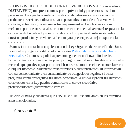
En DISTRIVEHIC DISTRIBUIDORA DE VEHICULOS S.A.S. (en adelante,
DISTRIVEHIC) nos preocupamos por tu privacidad y protegemos tus datos
personales. Para poder atender a tu solicitud de información sobre nuestros
productos o servicios, utilizamos datos personales como identificativos y de
contacto, entre otros, para tramitar tus requerimientos. La información que
recibimos por nuestros canales de comunicación comercial se tratará respetando la
debida confidencialidad y será utilizada con el propósito de informarte sobre
nuestros productos y servicios, así como para que tengas la mejor experiencia
como cliente.
Usamos tu información cumpliendo con la Ley Orgánica de Protección de Datos
Personales y según lo establecido en nuestra
Política de Protección de Datos
Personales
. Con nuestra política queremos generar confianza, dándote las
herramientas y el conocimiento para que tengas control sobre tus datos personales,
recuerda que puedes optar por no recibir nuestras comunicaciones comerciales en
cualquier momento. Solamente transferiremos o comunicaremos su información
con su consentimiento o en cumplimiento de obligaciones legales. Si tienes
preguntas como protegemos tus datos personales, o deseas ejercitar tus derechos
establecidos en la Ley puedes comunicarte al correo electrónico:
protecciondedatos@corpmaresa.com.ec.
He leído el aviso y consiento que DISTRIVEHIC use mis datos en los términos
antes mencionados.
Consiento
*